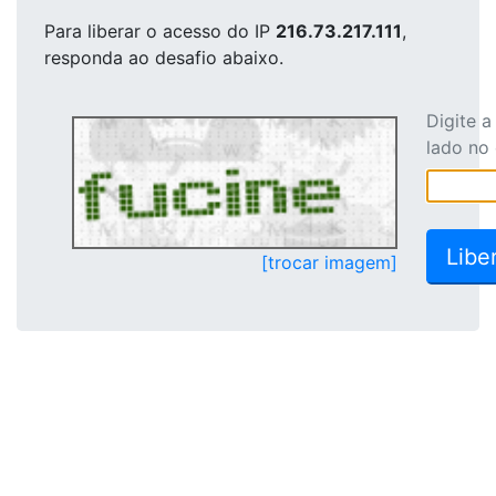
Para liberar o acesso
do IP
216.73.217.111
,
responda ao desafio abaixo.
Digite 
lado no
[trocar imagem]